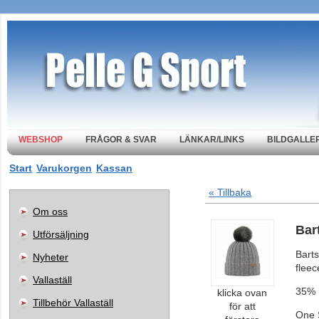
WEBSHOP
FRÅGOR & SVAR
LÄNKAR/LINKS
BILDGALLER
Start
Varukorgen
Kassan
« Tillbaka
Om oss
Bar
Utförsäljning
Barts
Nyheter
flee
Vallaställ
35% 
klicka ovan
Tillbehör Vallaställ
för att
One 