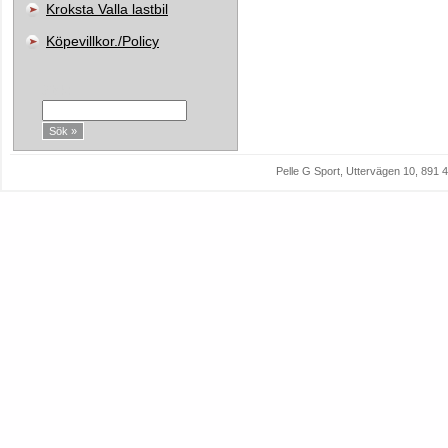
Kroksta Valla lastbil
Köpevillkor./Policy
Sök:
Pelle G Sport, Uttervägen 10, 89