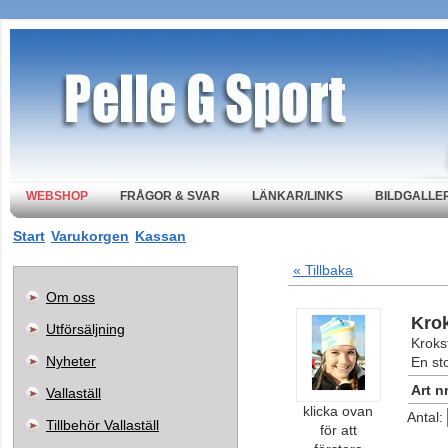
WEBSHOP
FRÅGOR & SVAR
LÄNKAR/LINKS
BILDGALLER
Start
Varukorgen
Kassan
« Tillbaka
Om oss
Kro
Utförsäljning
Kroks
Nyheter
En sto
Art nr
Vallaställ
klicka ovan
Antal:
Tillbehör Vallaställ
för att