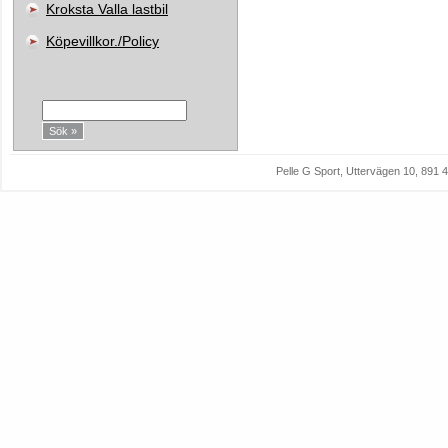
Kroksta Valla lastbil
Köpevillkor./Policy
Sök:
Pelle G Sport, Uttervägen 10, 89