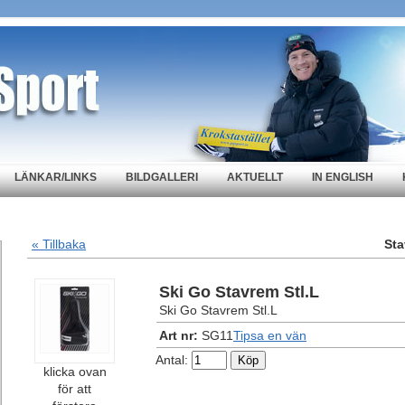
LÄNKAR/LINKS
BILDGALLERI
AKTUELLT
IN ENGLISH
« Tillbaka
Sta
Ski Go Stavrem Stl.L
Ski Go Stavrem Stl.L
Art nr:
SG11
Tipsa en vän
Antal:
klicka ovan
för att