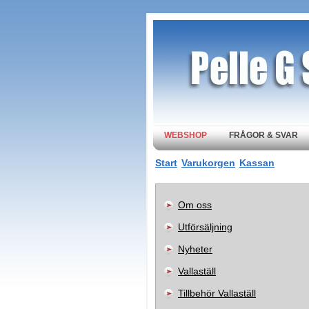
WEBSHOP
FRÅGOR & SVAR
Start
Varukorgen
Kassan
Om oss
Utförsäljning
Nyheter
Vallaställ
Tillbehör Vallaställ