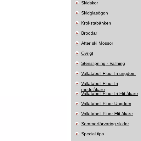
Skidskor
Skidglasögon
Krokstabänken
Broddar
After ski Mössor
Övrigt
Stenslipning - Vallning
Vallatabell Fluor fri ungdom
Vallatabell Fluor fri
medelåkare
Vallatabell Fluor fri Elit åkare
Vallatabell Fluor Ungdom
Vallatabell Fluor Elit åkare
Sommarförvaring skidor
Special tips