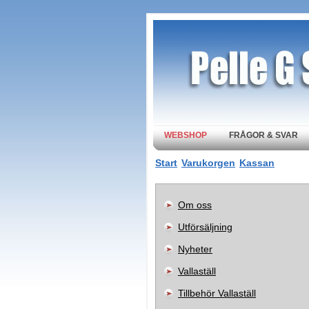
WEBSHOP
FRÅGOR & SVAR
Start
Varukorgen
Kassan
Om oss
Utförsäljning
Nyheter
Vallaställ
Tillbehör Vallaställ