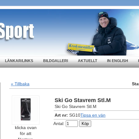
LÄNKAR/LINKS
BILDGALLERI
AKTUELLT
IN ENGLISH
« Tillbaka
Sta
Ski Go Stavrem Stl.M
Ski Go Stavrem Stl.M
Art nr:
SG10
Tipsa en vän
Antal:
klicka ovan
för att