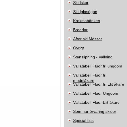
Skidskor
Skidglasögon
Krokstabänken
Broddar
After ski Mössor
Övrigt
Stenslipning - Vallning
Vallatabell Fluor fri ungdom
Vallatabell Fluor fri
medelåkare
Vallatabell Fluor fri Elit åkare
Vallatabell Fluor Ungdom
Vallatabell Fluor Elit åkare
Sommarförvaring skidor
Special tips