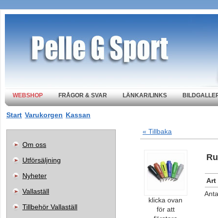
WEBSHOP
FRÅGOR & SVAR
LÄNKAR/LINKS
BILDGALLER
Start
Varukorgen
Kassan
« Tillbaka
Om oss
Ru
Utförsäljning
Nyheter
Art
Vallaställ
Anta
klicka ovan
Tillbehör Vallaställ
för att