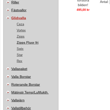
förstora
Antal:
Riller
bilden!
Fästvallor
495,00 kr
Glidvalla
Ceza
Vortex
Zipps
Zipps Fluor fri
Swix
Star
Rex
Vallapaket
Valla Borstar
Roterande Borstar
Mätinstr.Temp/Luftfukth.
Vallajärn
Vallatillbehör