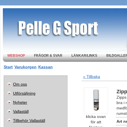
WEBSHOP
FRÅGOR & SVAR
LÄNKAR/LINKS
BILDGALLER
Start
Varukorgen
Kassan
« Tillbaka
Om oss
Zipp
Utförsäljning
Zipps
Nyheter
bra i
medfö
Vallaställ
rumst
klicka ovan
Tillbehör Vallaställ
Art nr
för att