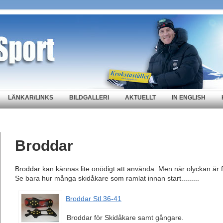
LÄNKAR/LINKS
BILDGALLERI
AKTUELLT
IN ENGLISH
Broddar
Broddar kan kännas lite onödigt att använda. Men när olyckan är
Se bara hur många skidåkare som ramlat innan start.........
Broddar Stl.36-41
Broddar för Skidåkare samt gångare.