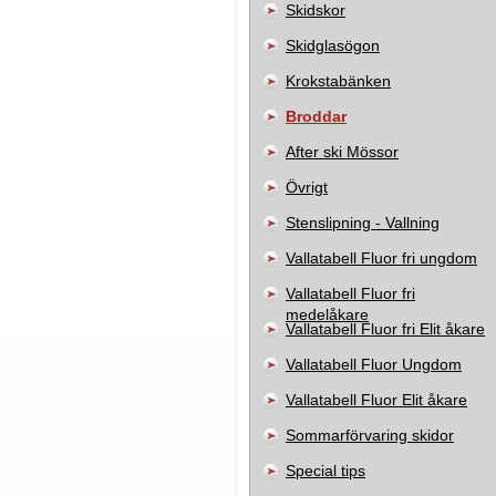
Skidskor
Skidglasögon
Krokstabänken
Broddar
After ski Mössor
Övrigt
Stenslipning - Vallning
Vallatabell Fluor fri ungdom
Vallatabell Fluor fri
medelåkare
Vallatabell Fluor fri Elit åkare
Vallatabell Fluor Ungdom
Vallatabell Fluor Elit åkare
Sommarförvaring skidor
Special tips