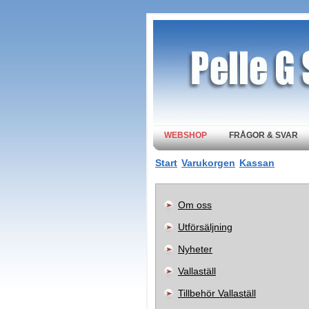
WEBSHOP
FRÅGOR & SVAR
Start
Varukorgen
Kassan
Om oss
Utförsäljning
Nyheter
Vallaställ
Tillbehör Vallaställ