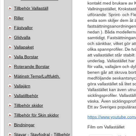
kontakt med brukare av Kr
Tillbehör Vallaställ
Vallningsstället, Krokstastä
utförande: Sprint- och Fl
Riller
enda som skiljer dem åt 
fastsättningsanordningen
Fästvallor
nedan ). Båda modellerna
Glidvalla
samtidigt. Fastsättningan
och sänkbar, vilket gör att
Vallapaket
olika spannprofiler. De 
att vallastället står stabi
Valla Borstar
underlag. Vallastället har
Roterande Borstar
för valla, vallajärn och d
benen går att skruva bor
Mätinstr.Temp/Luftfukth.
medföljande sexkantsnycke
göra vallastället så litet 
Vallajärn
Vallastället kan även utr
sicklingsprofiler. Vallastä
Vallatillbehör
väska. Även sicklingsprof
Tillbehör skidor
Ett av Sveriges populärast
Tillbehör för Skin skidor
https://www.youtube.c
Bindningar
Film om Vallastället
Stavar - Stavfodral - Tillbehör