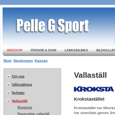
WEBSHOP
FRÅGOR & SVAR
LÄNKAR/LINKS
BILDGALLER
Start
Varukorgen
Kassan
Vallaställ
Om oss
Utförsäljning
Nyheter
Krokstastä
Vallaställ
Montering
Krokstastället har tillve
har utvecklats genom åre
Reservdelar vallaställ