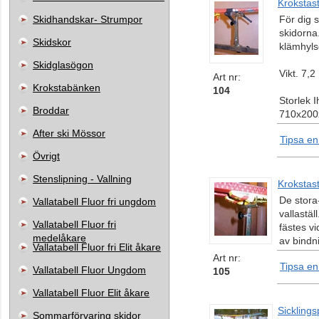
Krokstast
Skidhandskar- Strumpor
För dig 
skidorna
Skidskor
klämhyl
Skidglasögon
Vikt. 7,2
Art nr:
Krokstabänken
104
Storlek I
Broddar
710x20
After ski Mössor
Tipsa en
Övrigt
Stenslipning - Vallning
Krokstast
De stora-
Vallatabell Fluor fri ungdom
vallastäl
Vallatabell Fluor fri
fästes vi
medelåkare
av bindn
Vallatabell Fluor fri Elit åkare
Art nr:
Tipsa en
Vallatabell Fluor Ungdom
105
Vallatabell Fluor Elit åkare
Sicklingsp
Sommarförvaring skidor