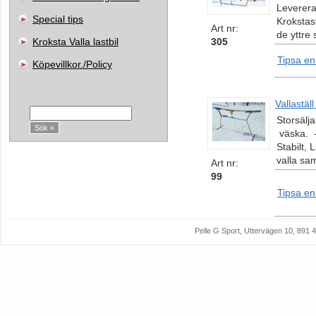
Levereras
Special tips
Krokstast
Art nr:
de yttre 
Kroksta Valla lastbil
305
Tipsa en
Köpevillkor./Policy
Sök:
Vallaställ
Storsälja
väska. -
Stabilt, 
valla sam
Art nr:
99
Tipsa en
Pelle G Sport, Uttervägen 10, 89